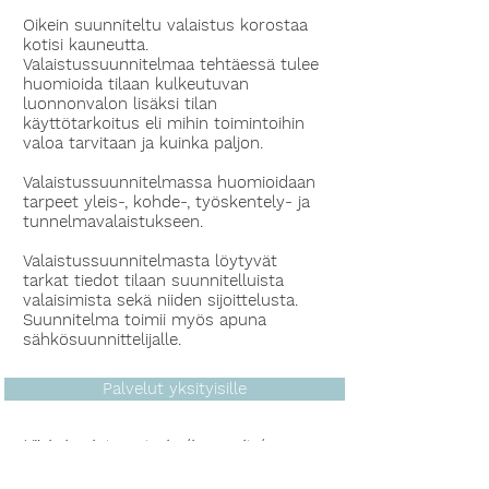
Oikein suunniteltu valaistus korostaa
kotisi kauneutta.
Valaistussuunnitelmaa tehtäessä tulee
huomioida tilaan kulkeutuvan
luonnonvalon lisäksi tilan
käyttötarkoitus eli mihin toimintoihin
valoa tarvitaan ja kuinka paljon.
Valaistussuunnitelmassa huomioidaan
tarpeet yleis-, kohde-, työskentely- ja
tunnelmavalaistukseen.
Valaistussuunnitelmasta löytyvät
tarkat tiedot tilaan suunnitelluista
valaisimista sekä niiden sijoittelusta.
Suunnitelma toimii myös apuna
sähkösuunnittelijalle.
Palvelut yksityisille
Väri- ja pintamateriaalisuunnitelma
Kalustesuunnitelma