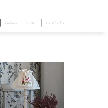
Stailaus
Tarinani
Ota yhteyttä