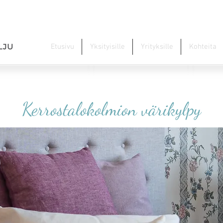
Etusivu
Yksityisille
Yrityksille
Kohteita
Kerrostalokolmion värikylpy