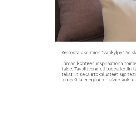
Kerrostalokolmion "värikylpy" Asik
Tämän kohteen inspiraationa toimi
taide. Tavoitteena oli tuoda kotiin 
tekstiilit sekä irtokalusteet sijoitel
lempeä ja energinen - aivan kuin as