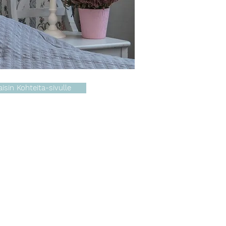
aisin Kohteita-sivulle