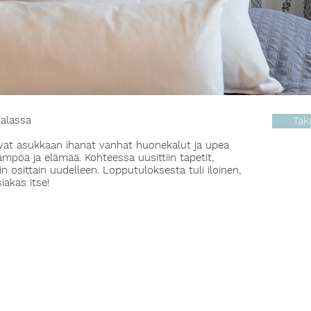
kalassa
Tak
vat asukkaan ihanat vanhat huonekalut ja upea
lämpöä ja elämää. Kohteessa uusittiin tapetit,
tiin osittain uudelleen. Lopputuloksesta tuli iloinen,
iakas itse!