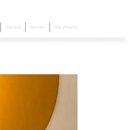
Stailaus
Tarinani
Ota yhteyttä