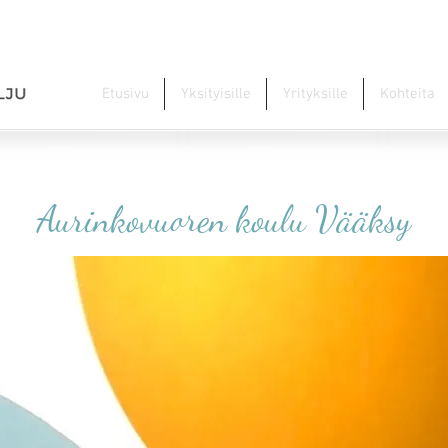
Etusivu
Yksityisille
Yrityksille
Kohteita
Aurinkovuoren koulu Vääksy