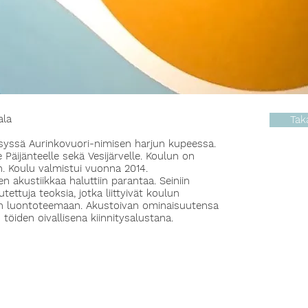
ala
Tak
ksyssä Aurinkovuori-nimisen harjun kupeessa.
Päijänteelle sekä Vesijärvelle. Koulun on
en. Koulu valmistui vuonna 2014.
n akustiikkaa haluttiin parantaa. Seiniin
ettuja teoksia, jotka liittyivät koulun
n luontoteemaan. Akustoivan ominaisuutensa
 töiden oivallisena kiinnitysalustana.