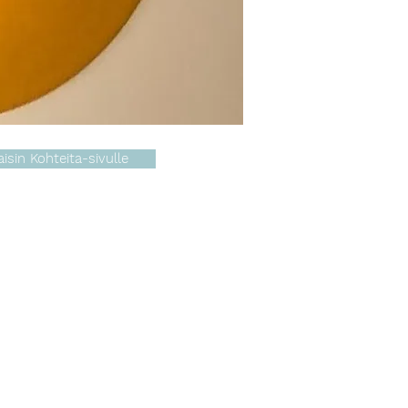
aisin Kohteita-sivulle