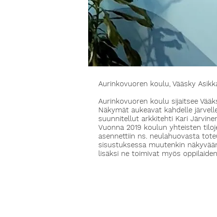
Aurinkovuoren koulu, Vääsky Asikk
Aurinkovuoren koulu sijaitsee Vää
Näkymät aukeavat kahdelle järvelle 
suunnitellut arkkitehti Kari Järvin
Vuonna 2019 koulun yhteisten tiloje
asennettiin ns. neulahuovasta toteut
sisustuksessa muutenkin näkyvää
lisäksi ne toimivat myös oppilaiden